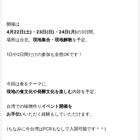
開催は
4月22日(土)・23日(日)・24日(月)
の3日間。
場所は台北、
現地集合・現地解散
を予定。
1日や2日間だけの参加も全然OKです！
今回は食をテーマに、
現地の食文化や発酵文化を楽しむ
内容を予定。
台湾での味噌作り
イベント開催を
お手伝い
いただく経験もしていただけます。
(ちなみに今台湾はPCRもなしで入国可能です＾＾)